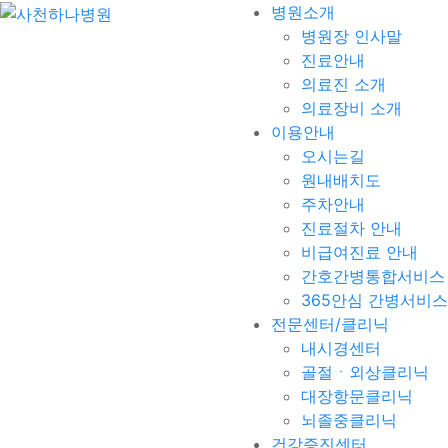
병원소개
병원장 인사말
진료안내
의료진 소개
의료장비 소개
이용안내
오시는길
원내배치도
주차안내
진료절차 안내
비급여진료 안내
간호간병통합서비스
365안심 간병서비스
전문센터/클리닉
내시경센터
골절ㆍ외상클리닉
대장항문클리닉
뇌졸중클리닉
건강증진센터