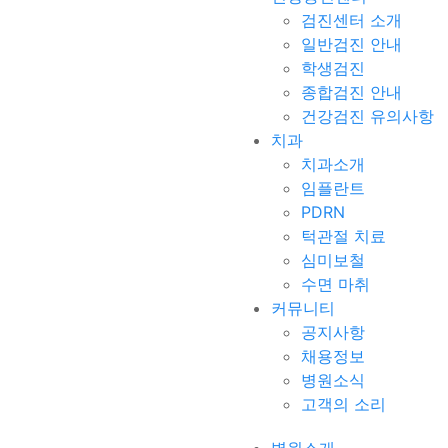
검진센터 소개
일반검진 안내
학생검진
종합검진 안내
건강검진 유의사항
치과
치과소개
임플란트
PDRN
턱관절 치료
심미보철
수면 마취
커뮤니티
공지사항
채용정보
병원소식
고객의 소리