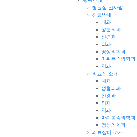
병원소개
병원장 인사말
진료안내
내과
정형외과
신경과
외과
영상의학과
마취통증의학과
치과
의료진 소개
내과
정형외과
신경과
외과
치과
마취통증의학과
영상의학과
의료장비 소개