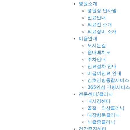
병원소개
병원장 인사말
진료안내
의료진 소개
의료장비 소개
이용안내
오시는길
원내배치도
주차안내
진료절차 안내
비급여진료 안내
간호간병통합서비스
365안심 간병서비스
전문센터/클리닉
내시경센터
골절ㆍ외상클리닉
대장항문클리닉
뇌졸중클리닉
건강증진센터