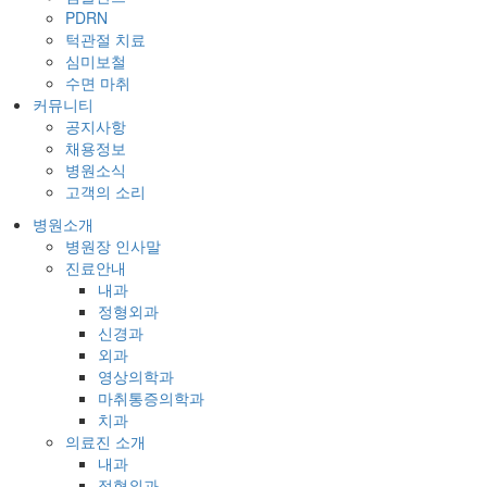
PDRN
턱관절 치료
심미보철
수면 마취
커뮤니티
공지사항
채용정보
병원소식
고객의 소리
병원소개
병원장 인사말
진료안내
내과
정형외과
신경과
외과
영상의학과
마취통증의학과
치과
의료진 소개
내과
정형외과