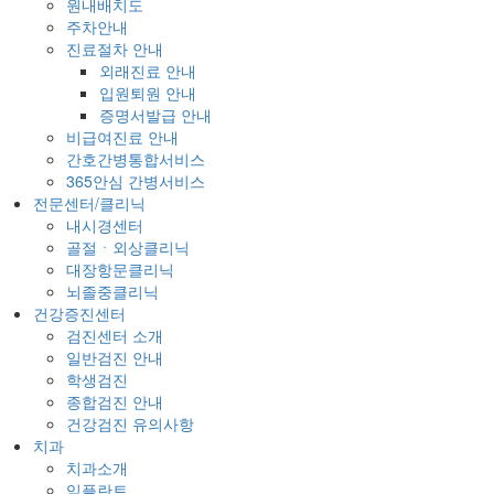
원내배치도
주차안내
진료절차 안내
외래진료 안내
입원퇴원 안내
증명서발급 안내
비급여진료 안내
간호간병통합서비스
365안심 간병서비스
전문센터/클리닉
내시경센터
골절ㆍ외상클리닉
대장항문클리닉
뇌졸중클리닉
건강증진센터
검진센터 소개
일반검진 안내
학생검진
종합검진 안내
건강검진 유의사항
치과
치과소개
임플란트