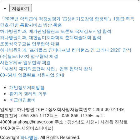
「2025년 약제급여 적정성평가 '급성하기도감염 항생제'」1등급 획득
간호·간병 통합서비스 병상 확충
하나병원치과, 메가젠임플란트 토론토 국제심포지엄 참석
하나병원치과, 대한심미치과학회 춘계학술대회 참석
조동석축구교실 업무협약 체결
하나병원치과, '프리올소 인터내셔널 컨퍼런스 인 코리나 2026' 참석
(주)월드다가치 업무협약 체결
사천우체국 업무협약 체결
「사천시 재가의료급여 사업」업무 협약식 참석
60~64세 임플란트 지원사업 안내
개인정보처리방침
환자의 권리와 의무
비급여진료비
업체명 : 하나병원
대표 : 정재혁
사업자등록번호 : 288-30-01149
대표전화 : 055-855-1112
팩스 : 055-855-1179
E-mail :
4000hanahosp@naver.com
주소 : 경상남도 사천시 사천읍 진삼로
1468-8(구 시외버스터미널)
Copyright
하나병원
. All Rights Reserved.