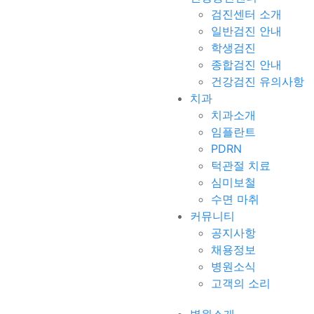
검진센터 소개
일반검진 안내
학생검진
종합검진 안내
건강검진 유의사항
치과
치과소개
임플란트
PDRN
턱관절 치료
심미보철
수면 마취
커뮤니티
공지사항
채용정보
병원소식
고객의 소리