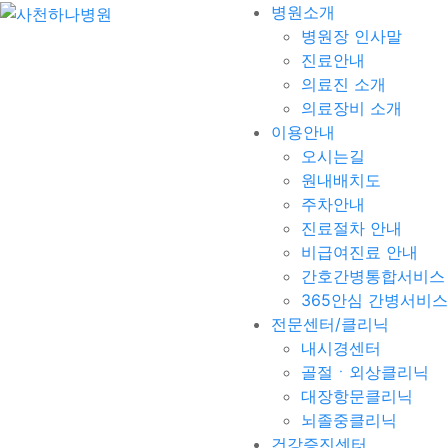
병원소개
병원장 인사말
진료안내
의료진 소개
의료장비 소개
이용안내
오시는길
원내배치도
주차안내
진료절차 안내
비급여진료 안내
간호간병통합서비스
365안심 간병서비스
전문센터/클리닉
내시경센터
골절ㆍ외상클리닉
대장항문클리닉
뇌졸중클리닉
건강증진센터