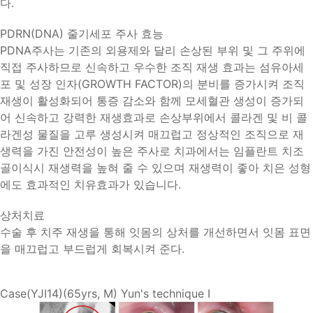
다.
PDRN(DNA) 줄기세포 주사 효능
PDNA주사
는 기존의 외용제와 달리 손상된 부위 및 그 주위에
직접 주사하므로
신속하고 우수한 조직 재생 효과
는 섬유아세
포 및 성장 인자(GROWTH FACTOR)의 분비를 증가시켜 조직
재생이 활성화되어
통증 감소
와 함께
모세혈관 생성이 증가
되
어 신속하고
강력한 재생효과
로 손상부위에서 콜라겐 및 비 콜
라겐성 물질을 고루 생성시켜 매끄럽고 정상적인 조직으로 재
생력을 가진 안전성이 높은 주사로 치과에서는 임플란트
치조
골이식시 재생력을 높혀
줄 수 있으며 재생력이 좋아 치은 성형
에도
효과적인 치유효과
가 있습니다.
상처치료
수술 후 치주 재생을 통해 잇몸의 상처를 개선하면서 잇몸 표면
을 매끄럽고 부드럽게 회복시켜 준다.
Case(YJI14)(65yrs, M) Yun's technique I