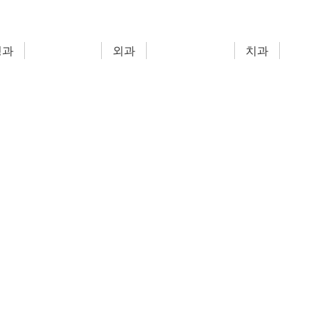
경과
외과
치과