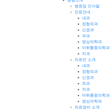
병원소개
병원장 인사말
진료안내
내과
정형외과
신경과
외과
영상의학과
마취통증의학과
치과
의료진 소개
내과
정형외과
신경과
외과
치과
마취통증의학과
영상의학과
의료장비 소개