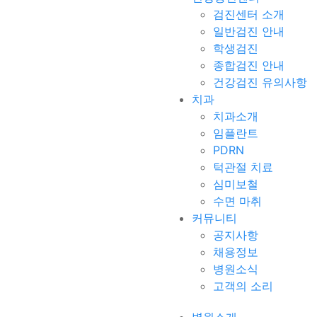
검진센터 소개
일반검진 안내
학생검진
종합검진 안내
건강검진 유의사항
치과
치과소개
임플란트
PDRN
턱관절 치료
심미보철
수면 마취
커뮤니티
공지사항
채용정보
병원소식
고객의 소리