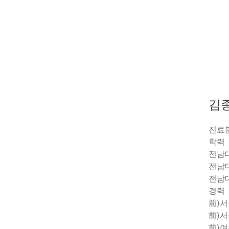
김
진료
학력
전남
전남
전남
경력
前)
前)
前)