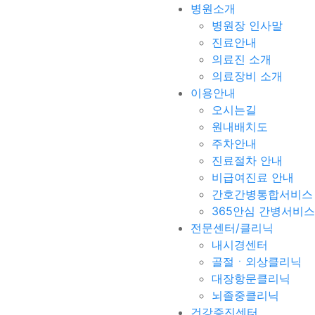
병원소개
병원장 인사말
진료안내
의료진 소개
의료장비 소개
이용안내
오시는길
원내배치도
주차안내
진료절차 안내
비급여진료 안내
간호간병통합서비스
365안심 간병서비스
전문센터/클리닉
내시경센터
골절ㆍ외상클리닉
대장항문클리닉
뇌졸중클리닉
건강증진센터