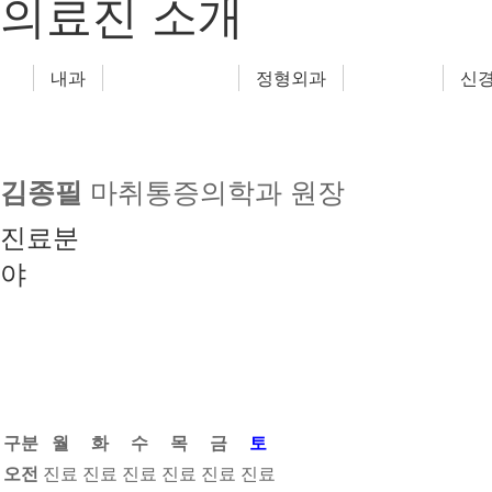
의료진 소개
내과
정형외과
신
김종필
마취통증의학과 원장
진료분
야
구분
월
화
수
목
금
토
오전
진료
진료
​진료​
진료
진료
​진료​