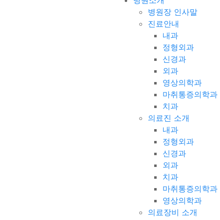
병원소개
병원장 인사말
진료안내
내과
정형외과
신경과
외과
영상의학과
마취통증의학과
치과
의료진 소개
내과
정형외과
신경과
외과
치과
마취통증의학과
영상의학과
의료장비 소개