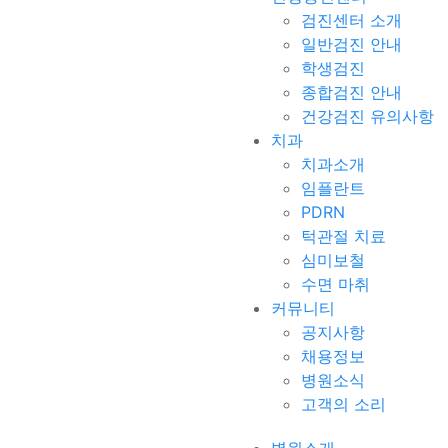
검진센터 소개
일반검진 안내
학생검진
종합검진 안내
건강검진 유의사항
치과
치과소개
임플란트
PDRN
턱관절 치료
심미보철
수면 마취
커뮤니티
공지사항
채용정보
병원소식
고객의 소리