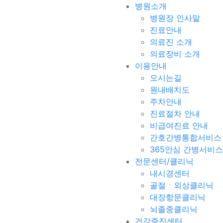
병원소개
병원장 인사말
진료안내
의료진 소개
의료장비 소개
이용안내
오시는길
원내배치도
주차안내
진료절차 안내
비급여진료 안내
간호간병통합서비스
365안심 간병서비스
전문센터/클리닉
내시경센터
골절ㆍ외상클리닉
대장항문클리닉
뇌졸중클리닉
건강증진센터