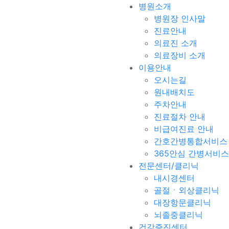
병원소개
병원장 인사말
진료안내
의료진 소개
의료장비 소개
이용안내
오시는길
원내배치도
주차안내
진료절차 안내
비급여진료 안내
간호간병통합서비스
365안심 간병서비스
전문센터/클리닉
내시경센터
골절ㆍ외상클리닉
대장항문클리닉
뇌졸중클리닉
건강증진센터