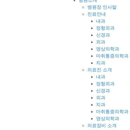
병원소개
병원장 인사말
진료안내
내과
정형외과
신경과
외과
영상의학과
마취통증의학과
치과
의료진 소개
내과
정형외과
신경과
외과
치과
마취통증의학과
영상의학과
의료장비 소개