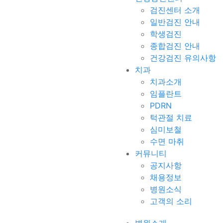
검진센터 소개
일반검진 안내
학생검진
종합검진 안내
건강검진 유의사항
치과
치과소개
임플란트
PDRN
턱관절 치료
심미보철
수면 마취
커뮤니티
공지사항
채용정보
병원소식
고객의 소리