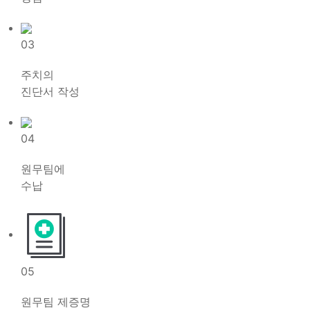
03
주치의
진단서 작성
04
원무팀에
수납
05
원무팀 제증명